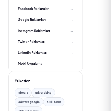
Facebook Reklamları
→
Google Reklamları
→
Instagram Reklamları
→
Twitter Reklamları
→
Linkedin Reklamları
→
Mobil Uygulama
→
Takipçi Arttırmak
→
Etiketler
E-Ticaret
→
abcart
advertising
Kampanyalar
→
adwors google
akıllı form
YouTube
→
aktivist marka