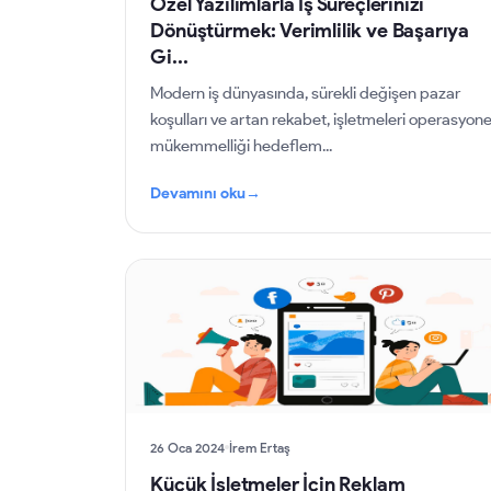
Özel Yazılımlarla İş Süreçlerinizi
Dönüştürmek: Verimlilik ve Başarıya
Gi...
Modern iş dünyasında, sürekli değişen pazar
koşulları ve artan rekabet, işletmeleri operasyone
mükemmelliği hedeflem...
Devamını oku
→
26 Oca 2024
İrem Ertaş
Küçük İşletmeler İçin Reklam