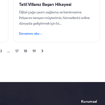
Tatil Villanız Başarı Hikayesi
Dijital çağa uyum sağlama ve benimseme
ihtiyacını tanıyan müşterimiz, hizmetlerini online
dünyada geliştirmek için bi...
Devamını oku
→
3
...
17
18
19
Kurumsal