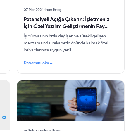
07 Mar 2024
İrem Ertaş
Potansiyeli Açığa Çıkarın: İşletmeniz
İçin Özel Yazılım Geliştirmenin Fay...
İş dünyasının hızla değişen ve sürekli gelişen
manzarasında, rekabetin önünde kalmak özel
ihtiyaçlarınıza uygun yenil...
Devamını oku
→
16 Şub 2024
İrem Ertaş