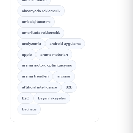
Ürünler
→
almanyada reklamcılık
Metaverse
→
ambalaj tasarımı
amerikada reklamcılık
Meta
→
analyzemix
android uygulama
Dijital Pazarlama
→
apple
arama motorları
Arama Motoru Optimizasyonu
→
arama motoru optimizasyonu
(SEO)
arama trendleri
arconar
İş Dünyası
→
artificial intelligance
B2B
Kurumsal Web Site
→
B2C
başarı hikayeleri
Sosyal Medya
→
bauhaus
İnsan Kaynakları
→