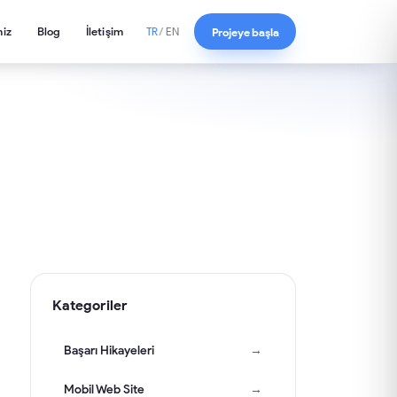
miz
Blog
İletişim
Projeye başla
TR
/
EN
Kategoriler
Başarı Hikayeleri
→
Mobil Web Site
→