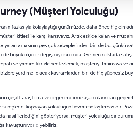
ourney (Müşteri Yolculuğu)
şmanın fazlasıyla kolaylaştığı günümüzde, daha önce hiç olmadığ
 müşteri kitlesi ile karşı karşıyayız. Artık eskide kalan ve müdah
 işe yaramamasının pek çok sebeplerinden biri de bu, çünkü s
ri de büyük ölçüde değişmiş durumda. Gelinen noktada satışı 
mpati ve yardım fikriyle sentezlemek, müşteriyi tanımaya ve
bizlere yardımcı olacak kavramlardan biri de hiç şüphesiz buye
ıların çeşitli araştırma ve değerlendirme aşamalarından geçere
süreçlerini kapsayan yolculuğun kavramsallaştırmasıdır. Paza
da nasıl ilerlediğini gösteriyorsa, müşteri yolculuğu da duru
lığa kavuşturuyor diyebiliriz.