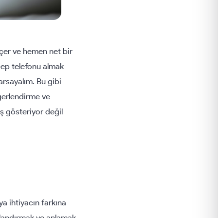
eçer ve hemen net bir
cep telefonu almak
arsayalım. Bu gibi
eğerlendirme ve
ş gösteriyor değil
ya ihtiyacın farkına
adlandırmak ve anlamak