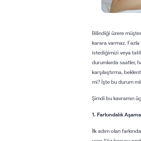
Bilindiği üzere müşte
karara varmaz. Fazla 
istediğimizi veya tati
durumlarda saatler, h
karşılaştırma, beklen
mi? İşte bu durum mil
Şimdi bu kavramın üç
1. Farkındalık Aşama
İlk adım olan farkınd
varır. Söz konusu pro