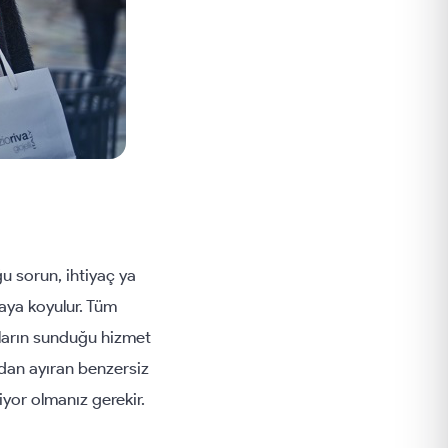
u sorun, ihtiyaç ya
aya koyulur. Tüm
nların sunduğu hizmet
ardan ayıran benzersiz
liyor olmanız gerekir.