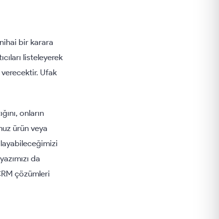
ihai bir karara
cıları listeleyerek
 verecektir. Ufak
ğını, onların
umuz ürün veya
ğlayabileceğimizi
yazımızı da
k CRM çözümleri