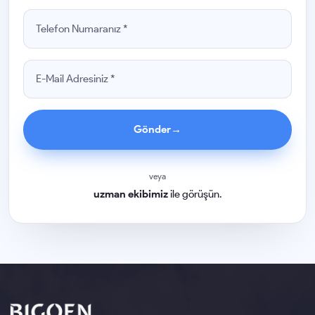
Gönder
→
veya
uzman ekibimiz
ile görüşün.