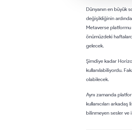
Dünyanın en büyük sos
değişikliğinin ardınd
Metaverse platformu 
önümüzdeki haftalarda 
gelecek.
Şimdiye kadar Horizo
kullanılabiliyordu. Fa
olabilecek.
Aynı zamanda platform
kullanıcıları arkadaş l
bilinmeyen sesler ve 