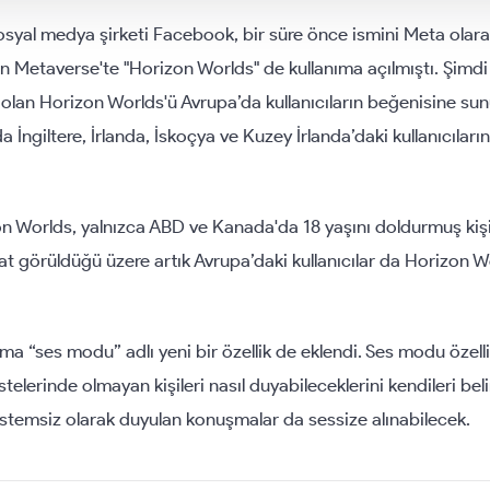
yal medya şirketi Facebook, bir süre önce ismini Meta olarak
an Metaverse'te "Horizon Worlds" de kullanıma açılmıştı. Şimdi
olan Horizon Worlds'ü Avrupa’da kullanıcıların beğenisine sun
İngiltere, İrlanda, İskoçya ve Kuzey İrlanda’daki kullanıcıların
n Worlds, yalnızca ABD ve Kanada'da 18 yaşını doldurmuş kişi
kat görüldüğü üzere artık Avrupa’daki kullanıcılar da Horizon W
a “ses modu” adlı yeni bir özellik de eklendi. Ses modu özelli
istelerinde olmayan kişileri nasıl duyabileceklerini kendileri bel
istemsiz olarak duyulan konuşmalar da sessize alınabilecek.