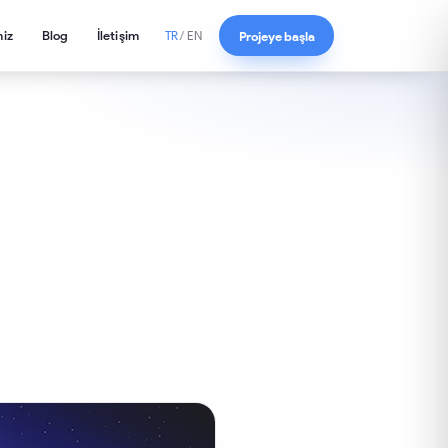
miz
Blog
İletişim
Projeye başla
TR
/
EN