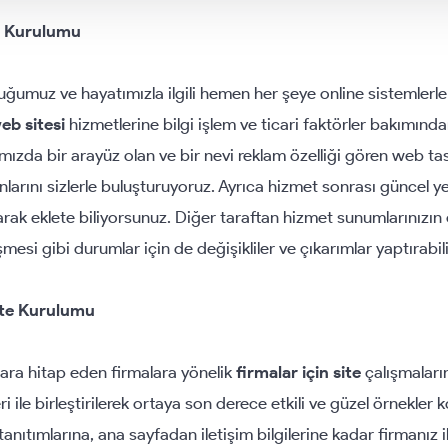
i Kurulumu
ğumuz ve hayatımızla ilgili hemen her şeye online sistemlerle
eb sitesi
hizmetlerine bilgi işlem ve ticari faktörler bakımında
amızda bir arayüz olan ve bir nevi reklam özelliği gören web ta
anlarını sizlerle buluşturuyoruz. Ayrıca hizmet sonrası güncel ye
yarak eklete biliyorsunuz. Diğer taraftan hizmet sunumlarınızın
şmesi gibi durumlar için de değişikliler ve çıkarımlar yaptırabi
ite Kurulumu
lara hitap eden firmalara yönelik
firmalar için site
çalışmalarım
eri ile birleştirilerek ortaya son derece etkili ve güzel örnekler 
anıtımlarına, ana sayfadan iletişim bilgilerine kadar firmanız ile