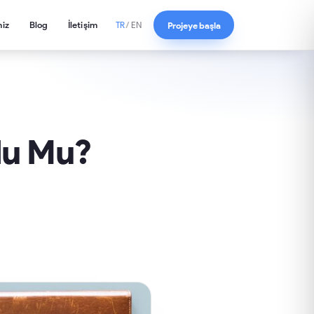
miz
Blog
İletişim
Projeye başla
TR
/
EN
lu Mu?