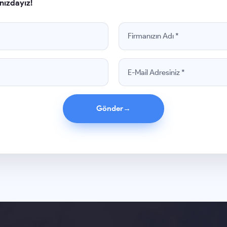
nızdayız!
Gönder
→