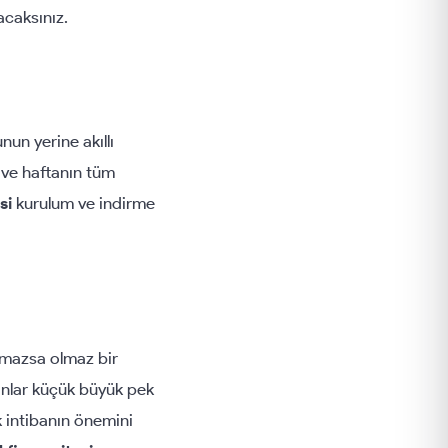
acaksınız.
nun yerine akıllı
 ve haftanın tüm
si
kurulum ve indirme
lmazsa olmaz bir
anlar küçük büyük pek
k intibanın önemini