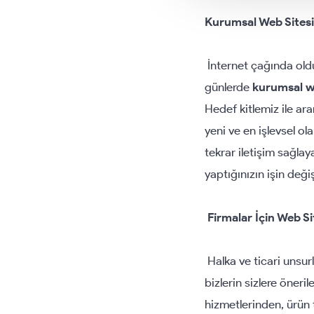
Kurumsal Web Sites
İnternet çağında oldu
günlerde
kurumsal w
Hedef kitlemiz ile ar
yeni ve en işlevsel ol
tekrar iletişim sağla
yaptığınızın işin deği
Firmalar İçin Web S
Halka ve ticari unsur
bizlerin sizlere öneril
hizmetlerinden, ürün t