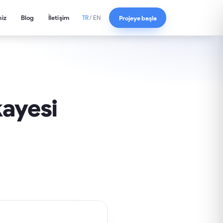
miz
Blog
İletişim
Projeye başla
TR
/
EN
kayesi