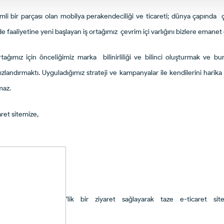
i bir parçası olan mobilya perakendeciliği ve ticareti; dünya çapında ç
 faaliyetine yeni başlayan iş ortağımız çevrim içi varlığını bizlere emanet e
tağımız için önceliğimiz marka bilinirliliği ve bilinci oluşturmak ve bu
hızlandırmaktı. Uyguladığımız strateji ve kampanyalar ile kendilerini harik
lmaz.
ret sitemize,
’lik bir ziyaret sağlayarak taze e-ticaret si