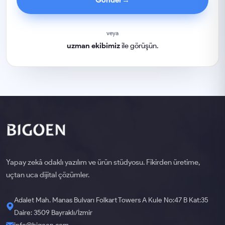
veya
uzman ekibimiz
ile görüşün.
Yapay zekâ odaklı yazılım ve ürün stüdyosu. Fikirden üretime,
uçtan uca dijital çözümler.
Adalet Mah. Manas Bulvarı Folkart Towers A Kule No:47 B Kat:35
Daire: 3509 Bayraklı/İzmir
info@bigoen.com