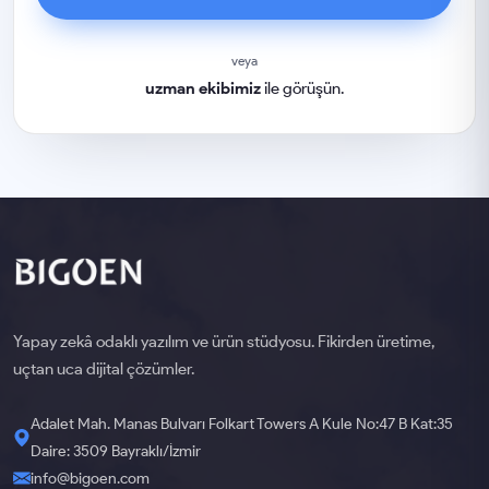
veya
uzman ekibimiz
ile görüşün.
Yapay zekâ odaklı yazılım ve ürün stüdyosu. Fikirden üretime,
uçtan uca dijital çözümler.
Adalet Mah. Manas Bulvarı Folkart Towers A Kule No:47 B Kat:35
Daire: 3509 Bayraklı/İzmir
info@bigoen.com