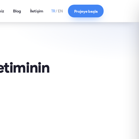
miz
Blog
İletişim
Projeye başla
TR
/
EN
etiminin