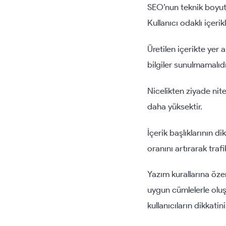
SEO’nun teknik boyutu
Kullanıcı odaklı içeri
Üretilen içerikte yer 
bilgiler sunulmamalıdı
Nicelikten ziyade nitel
daha yüksektir.
İçerik başlıklarının d
oranını artırarak trafi
Yazım kurallarına öze
uygun cümlelerle oluş
kullanıcıların dikkatin