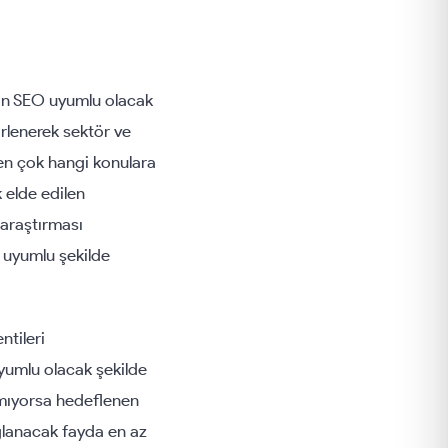
ecin SEO uyumlu olacak
irlenerek sektör ve
 en çok hangi konulara
k elde edilen
 araştırması
O uyumlu şekilde
ntileri
yumlu olacak şekilde
ğlamıyorsa hedeflenen
ağlanacak fayda en az