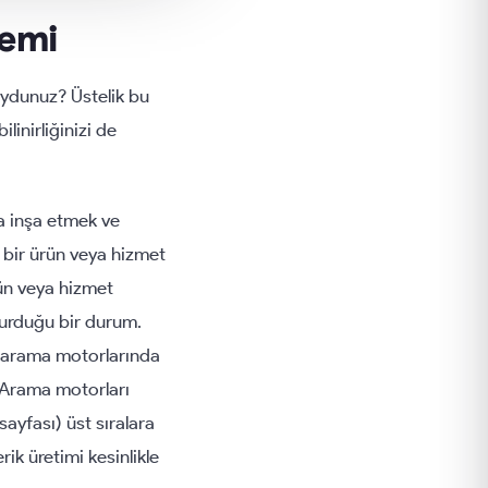
nemi
muydunuz? Üstelik bu
linirliğinizi de
ka inşa etmek ve
r bir ürün veya hizmet
rün veya hizmet
şvurduğu bir durum.
ek arama motorlarında
. Arama motorları
ayfası) üst sıralara
ik üretimi kesinlikle