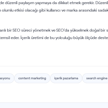
nde düzenli paylaşım yapmaya da dikkat etmek gerekir. Düzenli
 olumlu etkisi olacağı gibi kullanıcı ve marka arasındaki sada
rılı bir SEO süreci yönetmek ve SEO’da yükselmek doğal bir s
temsil eder. İçerik üretimi de bu yolculuğu büyük ölçüde destek
zasyonu
content marketing
içerik pazarlama
search engine