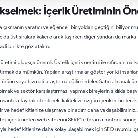
kselmek: İçerik Üretiminin Ö
a çıkmanın yaratıcı ve eğlenceli bir yoldan geçtiğini biliyor 
e’da üst sıralara kalıcı olarak taşırken diğer yandan da marka bi
adi birlikte göz atalım.
 üretimi oldukça önemli. Üstelik içerik üretimi ile sıfırdan mar
 artırmak da mümkün. Yapılan araştırmalar gösteriyor ki insanla
ürünü veya hizmeti araştırma eğilimindeler. Satın alınacak ü
 olmak ve sektör karşılaştırması yapmak bireylerin sıklıkla ba
insanlara faydalı olabilecek, kaliteli ve özgün içerikler üreter
lir ve hedef kitlenize ulaşmaya bir adım daha yaklaşabilirsiniz
iteli içerik üreten web sitelerini SERP’te (arama motoru sonuç s
yla hedef kitlenize daha kolay ulaşabilmek için SEO uyumlu içer