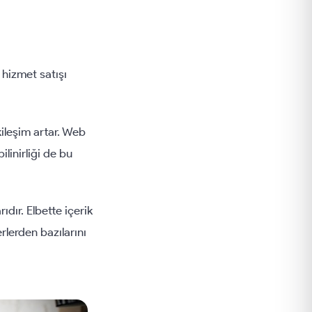
 hizmet satışı
kileşim artar. Web
ilinirliği de bu
dır. Elbette içerik
erlerden bazılarını