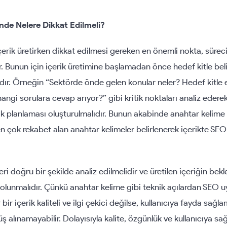
inde Nelere Dikkat Edilmeli?
 içerik üretirken dikkat edilmesi gereken en önemli nokta, sür
r. Bunun için içerik üretimine başlamadan önce hedef kitle bel
lıdır. Örneğin “Sektörde önde gelen konular neler? Hedef kitle
angi sorulara cevap arıyor?” gibi kritik noktaları analiz edere
k planlaması oluşturulmalıdır. Bunun akabinde anahtar kelime
 en çok rekabet alan anahtar kelimeler belirlenerek içerikte SE
eri doğru bir şekilde analiz edilmelidir ve üretilen içeriğin bekle
olunmalıdır. Çünkü anahtar kelime gibi teknik açılardan SEO u
 bir içerik kaliteli ve ilgi çekici değilse, kullanıcıya fayda sa
ş alınamayabilir. Dolayısıyla kalite, özgünlük ve kullanıcıya s