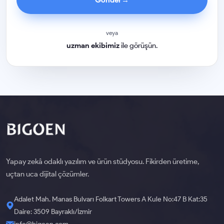
veya
uzman ekibimiz
ile görüşün.
Yapay zekâ odaklı yazılım ve ürün stüdyosu. Fikirden üretime,
uçtan uca dijital çözümler.
Adalet Mah. Manas Bulvarı Folkart Towers A Kule No:47 B Kat:35
Daire: 3509 Bayraklı/İzmir
info@bigoen.com