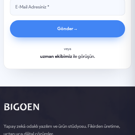
Gönder
→
veya
uzman ekibimiz
ile görüşün.
Yapay zekâ odaklı yazılım ve ürün stüdyosu. Fikirden üretime,
uçtan uca dijital çözümler.