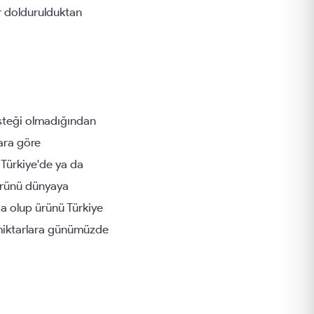
er doldurulduktan
esteği olmadığından
ara göre
 Türkiye'de ya da
 Ürünü dünyaya
da olup ürünü Türkiye
 miktarlara günümüzde