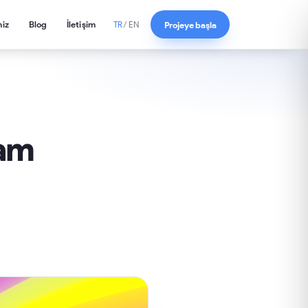
miz
Blog
İletişim
Projeye başla
TR
/
EN
lam