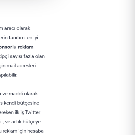
im aracı olarak
rin tanıtımı en iyi
onsorlu reklam
pçi sayısı fazla olan
çin mail adresleri
ılabilir.
ı ve maddi olarak
es kendi bütçesine
reken ilk iş Twitter
i , ve artık bütçeye
lu reklam için hesaba