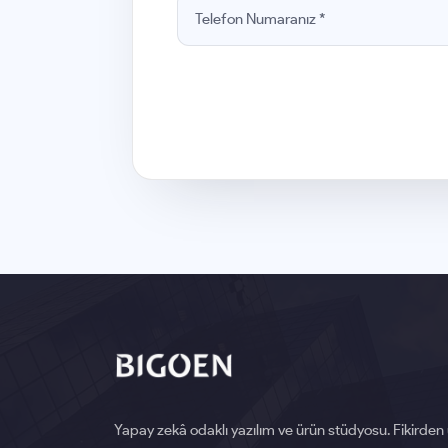
Yapay zekâ odaklı yazılım ve ürün stüdyosu. Fikirden