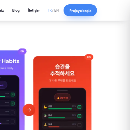
miz
Blog
İletişim
Projeye başla
TR
/
EN