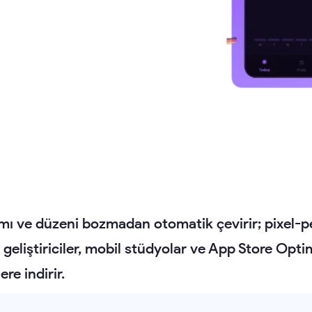
ı ve düzeni bozmadan otomatik çevirir; pixel-per
e geliştiriciler, mobil stüdyolar ve App Store Opti
re indirir.