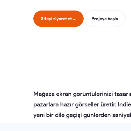
Siteyi ziyaret et
→
Projeye başla
Mağaza ekran görüntülerinizi tasarım
pazarlara hazır görseller üretir. Indi
yeni bir dile geçişi günlerden saniyele